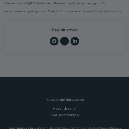
Evie Van Hove is PgD Clinical Animal Behaviour, gediplomeerd puppycoach,
hondentrainer en gedragscoach. Sinds 2021 is ze zaakvoerder van Huisdierentherapie.be.
Deel dit artikel
Huisdierentherapie.be
Hazendreef 6,
3140 Keerbergen
Mechelen - Lier - Aarschot - Duffel - Kontich - Lint - Berlaar - Nijlen -