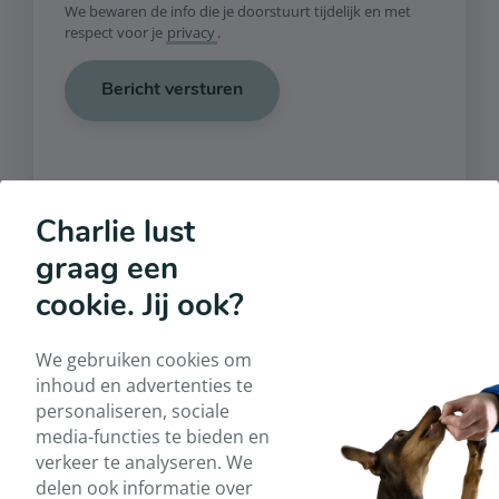
We bewaren de info die je doorstuurt tijdelijk en met
respect voor je
privacy
.
Bericht versturen
Charlie lust
graag een
Contactgegevens
cookie. Jij ook?
Huisdierentherapie.be
We gebruiken cookies om
Hazendreef 6,
inhoud en advertenties te
3140 Keerbergen
personaliseren, sociale
media-functies te bieden en
Telefoon
verkeer te analyseren. We
+32 474 02 02 12
delen ook informatie over
E-mail