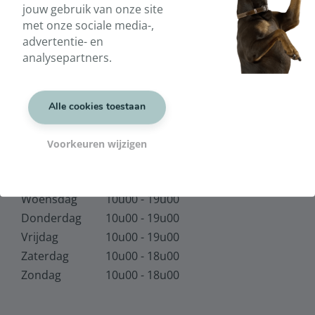
jouw gebruik van onze site
hallo@huisdierentherapie.be
met onze sociale media-,
advertentie- en
analysepartners.
Vind ons ook op
Alle cookies toestaan
Openingsuren
Voorkeuren wijzigen
Maandag
Gesloten
Dinsdag
Gesloten
Woensdag
10u00 - 19u00
Donderdag
10u00 - 19u00
Vrijdag
10u00 - 19u00
Zaterdag
10u00 - 18u00
Zondag
10u00 - 18u00