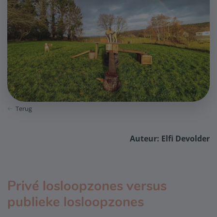
Terug
Auteur: Elfi Devolder
Privé losloopzones versus
publieke losloopzones