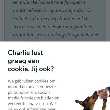
een publieke losloopzone fijn spelen
omdat iedereen erop los rent, maar de
realiteit is dat heel veel honden enkel
stress ervaren en niet worden geholpen
omdat baasjes simpelweg de signalen niet
opmerken."
Charlie lust
graag een
Privé losloopzones: vrijheid én
cookie. Jij ook?
veiligheid
We gebruiken cookies om
Privé losloopzones
bieden een alternatief dat steeds
inhoud en advertenties te
meer wordt gewaardeerd door gedragsdeskundigen,
personaliseren, sociale
dierenartsen én hondenbaasjes.
media-functies te bieden en
verkeer te analyseren. We
1. Volledige voorspelbaarheid
delen ook informatie over